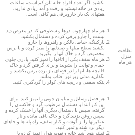
بکشید. اگر تعداد افراد خانه ‏تان کم است، ساعات
زیادی در خانه نیستید و رفت و آمد زیادی ندارید،
هفته‏ای یک بار جاروبرقی هم کافی است.
هر ماه چهارچوب درها و سطوحی که در معرض دید
نیست را جارو برقی کرده و دستمال بکشید.
پارکینگ، حیاط، بالکن و راهروها را جارو
بکشید.سطح مبل‏ها و صندلی‏ها را تمیز کرده و با برس
نظافت
مخصوص گرد و خاک آنها را بگیرید.
منزل
هر ماه سقف یکی از اتاق‏ها را تمیز کنید. پادری جلوی
هر ماه
حمام و توالت را بشویید و برای گرفتن گرد و خاک
قالیچه‏ ها، آنها را در فضای باز برده برس بکشید و
بگذارید مدتی زیر نور آفتاب بمانند.
پنکه سقفی و دریچه‏ های کولر را گردگیری کنید.
هر فصل وسایل و مبلمان چوبی را تمیز کنید. برای
این کار ابتدا با دستمال مرطوب گرد و خاک‏شان را
گرفته، سپس با دستمال دیگری آنها را خشک کرده و
سپس روغن بزنید.گرد و خاک باقی مانده و تار
عنکبوت‏ها را از گوشه و کنار سقف، راه پله‏ ها و جاهای
دیگر برداشته و تمیز کنید.
فیلتر هود آشپزخانه و تهویه هوا را تمیز کرده یا