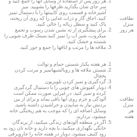
هر روز پس از استفاده از وسایل آنها را جمع کنید و
سر جای شان بگذارید.ظرف‏ها را بشویید. میز
آشپزخانه و قسمت روی کابینت‏ها را با دستمال تمیز
نظافت
کنید. اجاق گاز و ذرات غذایی را که روی آن ریخته،
منزل
پاک کنید و سطل زباله را خالی کنید.
هر روز
برای پیشگیری از ته نشین شدن رسوب و تجمع
میکروب، شیر آب را تمیز کنید.سینک ظرف شویی را
شسته و خشک کنید.
ملافه‏ ها را مرتب و اتاق‏ها را جمع و جور کنید.
هر هفته یکبار شستن حمام و توالت
شستن ملافه‏ ها و روبالشی‎هاتمیز و مرتب کردن
یخچال
گردگیری و تمیز کردن تلویزیون
دوبار کفپوش‏ های چوبی را با دستمال گردگیری
کرده و تمیز کنید. در غیراین صورت ممکن است
نظافت
آلودگی و جرم روی آنها باقی بماند و برای از بین
منزل
بردنش نیاز به سابیدن و خراشیدن داشته باشید.
هر
وسایل اضافه ای را که موجب به هم ریختگی خانه
هفته
می‏شود، بردارید.
اگر در منطقه آلوده‏ای زندگی می‏کنید، از پرندگان
خانگی نگهداری می‏کنید، یا بچه دارید و خانه‏ تان زود به
زود کثیف می‏شود، دوبار در هفته خانه را جاروبرقی