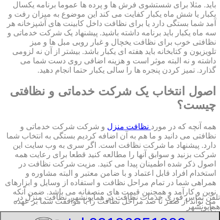
باید. مثلا برای شستشوی فرش ها و پرده ها عموما برنامه یکسال
یکبار یا شش ماه یکبار کفایت می کند این موضوع به میزان رفت و
آمد شما بستگی دارد یا برای نظافت داخل کابینت های آشپزخانه هر
سه ماه یکبار باید برنامه داشته باشید. پیشنهاد یک شرکت خدماتی و
نظافتی خوب برای نظافت یخچال و غبار روبی مبل ها و میز
تلویزیون و کتابخانه باید هفته ای یکبار باشد. بیشتر از آن نه لزومی
داشته و نه البته موثر است و هزینه اضافی روی دست شما می
گذارد. تمیز کردن پنجره ها را سالی یکبار حتما انجام دهید.
اصول انتخاب یک شرکت خدماتی و نظافتی
چیست؟
همه آنچه که در مورد
نظافت منزل
و شرکت شرکت خدماتی و
نظافتی می دانید و ما هم به آن اضافه کردیم بستگی به انتخاب شما
دارد. پیشنهاد ما شرکت نظافت است. اگر سری به وب سایت این
شرکت بزنید و سوابق آنها را مطالعه کنید قطعا برای رعایت همه
اصول ذکر شده اطمینان پیدا می کنید. مزیت شرکت نظافت در
استخدام افراد قابل اعتماد و با ضامن معتبر و البته مشاوره و
همراهی شما در تمام مراحل نظافت و استفاده از وسایل و ابزارهای
نوین و کارآمد و همچنین قیمت های منصفانه می باشد. ضمن آنکه
تلفن تماس فوری
خدمات نظافت در همایونشهر, نظافت منزل در
می تواند از صفر تا صد مراحل نظافت را با موافقت شما بر عهده
همایونشهر
بگیرد.