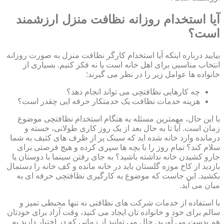
آیا استخدام روزانه نظافت منزل ارزشمند
است؟
بیایید درباره اینکه آیا استخدام کارگر نظافت منزل به صورت روزانه
انتخاب مناسبی برای اهل خانه است یا نه فکر کنیم. بسیاری از
خانواده ها عوامل زیر را در نظر می گیرند:
چه کارهایی نظافتچی می تواند انجام دهد؟
هزینه خدمات نظافت یک خدمتکار حرفه ایی چقدر است؟
با این حال، مهمترین مسئله به هنگام استخدام نظافتچی موضوع
زمان است. آیا تا به حال بعد از یک روز کاری طولانی، خسته و
درمانده وارد خانه شده اید که سینک پر از ظرف های کثیف به شما
سلام کند؟ تمام روز را با بچه ها سپری کرده و هیچ فرصتی برای
جارو کشیدن خانه نداشته باشید؟ به جای رفتن سینما با دوستان یا
بازدید از کاخ موزه گلستان باید در خانه مانده و کف خانه را دستمال
بکشید. این جاست که موضوع به کارگیری نظافتچی حرفه ای به
میان می آید.
با استفاده از خدمات شرکت های نظافتی نه تنها محیطی تمیز و
سالم برای خود و خانواده تان ایجاد می کنید، وقت آزاد برای خودتان
هم بدست می آورید. حال می توانید از زمانی که در اختیار دارید به