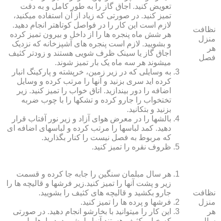
تعویض کنید. اجاق گاز را به طور کامل و به دقت
تمیز کنید. در صورتی که زیاد از آن استفاده می‏کنید،
لازم است این کار را در فواصل کوتاه‏تر انجام دهید.
نظافت
هر شش ماه پنجره‏ ها را از داخل و بیرون تمیز کرده
منزل
و بشویید. لازم است پنجره‏ های آشپزخانه که نزدیک
هر
اجاق گاز یا سینک ظرف شویی هستند و زودتر کثیف
فصل
می‏شوند هر سه ماه یک بار تمیز شوند.
به وسایلی که در زیر زمین، خرپشته و پارکینگ انبار
کرده‏ اید سری بزنید و آنها را مرتب کرده و وسایل
اضافه را دور بیندازید. اتاق خواب را تمیز کنید. زیر
تختخواب را جارو کرده و تشک‏ها را با چوب ضربه
بزنید و بتکانید.
بالش‏ها را در معرض هوای آزاد و زیر نور آفتاب قرار
دهید. کمد لباس‏ها را مرتب کرده و لباس‏های اضافه ای
که مربوط به فصل نیست را کنار بگذارید.
ظروف نقره را تمیز کنید.
هر سال مبلمان سنگین را جابه جا کرده و قسمت
زیر و پشت آنها را تمیز کنید.زیر فرش‏ها و قالیچه‏ ها را
نظافت
جارو بکشید و قالیچه‏ های کثیف را بشویید.
منزل
فرش‏ها و پرده ‏ها را تمیز کنید.
هر
این کار را می‏توانید با بخارشو انجام دهید. در صورتی
سال
که خیلی کثیف هستند آنها را بشویید. دیوارها را