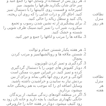
هر روز پس از استفاده از وسایل آنها را جمع کنید و
سر جای شان بگذارید.ظرف‏ها را بشویید. میز
آشپزخانه و قسمت روی کابینت‏ها را با دستمال تمیز
نظافت
کنید. اجاق گاز و ذرات غذایی را که روی آن ریخته،
منزل
پاک کنید و سطل زباله را خالی کنید.
هر روز
برای پیشگیری از ته نشین شدن رسوب و تجمع
میکروب، شیر آب را تمیز کنید.سینک ظرف شویی را
شسته و خشک کنید.
ملافه‏ ها را مرتب و اتاق‏ها را جمع و جور کنید.
هر هفته یکبار شستن حمام و توالت
شستن ملافه‏ ها و روبالشی‎هاتمیز و مرتب کردن
یخچال
گردگیری و تمیز کردن تلویزیون
دوبار کفپوش‏ های چوبی را با دستمال گردگیری
کرده و تمیز کنید. در غیراین صورت ممکن است
نظافت
آلودگی و جرم روی آنها باقی بماند و برای از بین
منزل
بردنش نیاز به سابیدن و خراشیدن داشته باشید.
هر
وسایل اضافه ای را که موجب به هم ریختگی خانه
هفته
می‏شود، بردارید.
اگر در منطقه آلوده‏ای زندگی می‏کنید، از پرندگان
خانگی نگهداری می‏کنید، یا بچه دارید و خانه‏ تان زود به
زود کثیف می‏شود، دوبار در هفته خانه را جاروبرقی