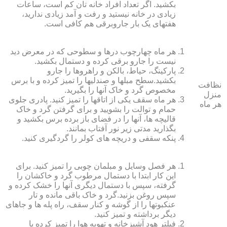
بکشید. اگر تعداد افراد خانه ‏تان کم است، ساعات
زیادی در خانه نیستید و رفت و آمد زیادی ندارید،
هفته‏ای یک بار جاروبرقی هم کافی است.
هر ماه چهارچوب درها و سطوحی که در معرض دید
نیست را جارو برقی کرده و دستمال بکشید.
پارکینگ، حیاط، بالکن و راهروها را جارو
بکشید.سطح مبل‏ها و صندلی‏ها را تمیز کرده و با برس
نظافت
مخصوص گرد و خاک آنها را بگیرید.
منزل
هر ماه سقف یکی از اتاق‏ها را تمیز کنید. پادری جلوی
هر ماه
حمام و توالت را بشویید و برای گرفتن گرد و خاک
قالیچه‏ ها، آنها را در فضای باز برده برس بکشید و
بگذارید مدتی زیر نور آفتاب بمانند.
پنکه سقفی و دریچه‏ های کولر را گردگیری کنید.
هر فصل وسایل و مبلمان چوبی را تمیز کنید. برای
این کار ابتدا با دستمال مرطوب گرد و خاک‏شان را
گرفته، سپس با دستمال دیگری آنها را خشک کرده و
سپس روغن بزنید.گرد و خاک باقی مانده و تار
عنکبوت‏ها را از گوشه و کنار سقف، راه پله‏ ها و جاهای
دیگر برداشته و تمیز کنید.
فیلتر هود آشپزخانه و تهویه هوا را تمیز کرده یا