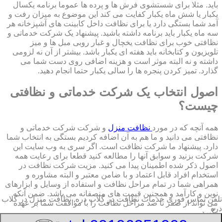
باید. مثلا برای شستشوی فرش ها و پرده ها عموما برنامه یکسال
یکبار یا شش ماه یکبار کفایت می کند این موضوع به میزان رفت و
آمد شما بستگی دارد یا برای نظافت داخل کابینت های آشپزخانه هر
سه ماه یکبار باید برنامه داشته باشید. پیشنهاد یک شرکت خدماتی و
نظافتی خوب برای نظافت یخچال و غبار روبی مبل ها و میز
تلویزیون و کتابخانه باید هفته ای یکبار باشد. بیشتر از آن نه لزومی
داشته و نه البته موثر است و هزینه اضافی روی دست شما می
گذارد. تمیز کردن پنجره ها را سالی یکبار حتما انجام دهید.
اصول انتخاب یک شرکت خدماتی و نظافتی
چیست؟
همه آنچه که در مورد
نظافت منزل
و شرکت شرکت خدماتی و
نظافتی می دانید و ما هم به آن اضافه کردیم بستگی به انتخاب شما
دارد. پیشنهاد ما شرکت نظافت است. اگر سری به وب سایت این
شرکت بزنید و سوابق آنها را مطالعه کنید قطعا برای رعایت همه
اصول ذکر شده اطمینان پیدا می کنید. مزیت شرکت نظافت در
استخدام افراد قابل اعتماد و با ضامن معتبر و البته مشاوره و
همراهی شما در تمام مراحل نظافت و استفاده از وسایل و ابزارهای
نوین و کارآمد و همچنین قیمت های منصفانه می باشد. ضمن آنکه
تلفن تماس فوری
خدمات نظافت در گلاب دره, نظافت منزل در گلاب
می تواند از صفر تا صد مراحل نظافت را با موافقت شما بر عهده
دره
بگیرد.