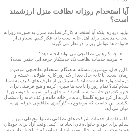
آیا استخدام روزانه نظافت منزل ارزشمند
است؟
بیایید درباره اینکه آیا استخدام کارگر نظافت منزل به صورت روزانه
انتخاب مناسبی برای اهل خانه است یا نه فکر کنیم. بسیاری از
خانواده ها عوامل زیر را در نظر می گیرند:
چه کارهایی نظافتچی می تواند انجام دهد؟
هزینه خدمات نظافت یک خدمتکار حرفه ایی چقدر است؟
با این حال، مهمترین مسئله به هنگام استخدام نظافتچی موضوع
زمان است. آیا تا به حال بعد از یک روز کاری طولانی، خسته و
درمانده وارد خانه شده اید که سینک پر از ظرف های کثیف به شما
سلام کند؟ تمام روز را با بچه ها سپری کرده و هیچ فرصتی برای
جارو کشیدن خانه نداشته باشید؟ به جای رفتن سینما با دوستان یا
بازدید از کاخ موزه گلستان باید در خانه مانده و کف خانه را دستمال
بکشید. این جاست که موضوع به کارگیری نظافتچی حرفه ای به
میان می آید.
با استفاده از خدمات شرکت های نظافتی نه تنها محیطی تمیز و
سالم برای خود و خانواده تان ایجاد می کنید، وقت آزاد برای خودتان
هم بدست می آورید. حال می توانید از زمانی که در اختیار دارید به