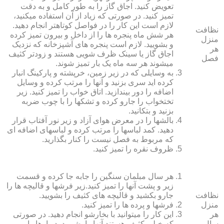
تعویض کنید. اجاق گاز را به طور کامل و به دقت
تمیز کنید. در صورتی که زیاد از آن استفاده می‏کنید،
لازم است این کار را در فواصل کوتاه‏تر انجام دهید.
نظافت
هر شش ماه پنجره‏ ها را از داخل و بیرون تمیز کرده
منزل
و بشویید. لازم است پنجره‏ های آشپزخانه که نزدیک
هر
اجاق گاز یا سینک ظرف شویی هستند و زودتر کثیف
فصل
می‏شوند هر سه ماه یک بار تمیز شوند.
به وسایلی که در زیر زمین، خرپشته و پارکینگ انبار
کرده‏ اید سری بزنید و آنها را مرتب کرده و وسایل
اضافه را دور بیندازید. اتاق خواب را تمیز کنید. زیر
تختخواب را جارو کرده و تشک‏ها را با چوب ضربه
بزنید و بتکانید.
بالش‏ها را در معرض هوای آزاد و زیر نور آفتاب قرار
دهید. کمد لباس‏ها را مرتب کرده و لباس‏های اضافه ای
که مربوط به فصل نیست را کنار بگذارید.
ظروف نقره را تمیز کنید.
هر سال مبلمان سنگین را جابه جا کرده و قسمت
زیر و پشت آنها را تمیز کنید.زیر فرش‏ها و قالیچه‏ ها را
نظافت
جارو بکشید و قالیچه‏ های کثیف را بشویید.
منزل
فرش‏ها و پرده ‏ها را تمیز کنید.
هر
این کار را می‏توانید با بخارشو انجام دهید. در صورتی
سال
که خیلی کثیف هستند آنها را بشویید. دیوارها را