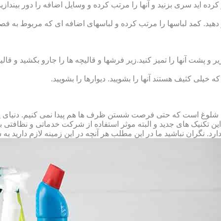
رده‏ اید سری بزنید و آنها را مرتب کرده و وسایل اضافه را دور بیندازید.
 دهید. کمد لباس‏ها را مرتب کرده و لباس‏های اضافه ای که مربوط به فص
پشت آنها را تمیز کنید.زیر فرش‏ها و قالیچه‏ ها را جارو بکشید و قالیچ
 که خیلی کثیف هستند آنها را بشویید. دیوارها را بشویید.
 شلوغ است که حتی فرصت شستن ظرف ها هم پیدا نمی کنیم. دنیای پر 
ز این تکنیک های جدید و البته موثر استفاده از شرکت خدماتی و نظافتی
د. نگران نباشید ما در این مطلب هر آنچه در این زمینه لازم دارید به 