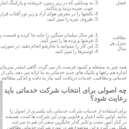
فصل
به وسایلی که در زیر زمین، خرپشته و پارکینگ انبار ک
چوب ضربه بزنید و بتکانید.
بالش‏ها را در معرض هوای آزاد و زیر نور آفتاب قرار
ظروف نقره را تمیز کنید.
هر سال مبلمان سنگین را جابه جا کرده و قسمت زیر و 
نظافت
فرش‏ها و پرده ‏ها را تمیز کنید.
منزل هر
این کار را می‏توانید با بخارشو انجام دهید. در صورتی
سال
لوسترها را تمیز کنید.
همه چیز به مشغله و کمبود فرصت باز می گردد. گاهی اینقدر سرمان
اندازه هم راهها و تکنیک های جدید خدماتی به ما ارائه می دهد. یکی ا
خدماتی و نظافتی، خدمات دریافت کنید نیاز به دقت و اندکی مطالعه دار
چه اصولی برای انتخاب شرکت خدماتی باید
رعایت شود؟
برای استفاده از خدمات شرکت خدماتی باید یکسری از اصول را
بدانید. اولین نکته اعتبار و قانونی بودن این شرکت ها است. همیشه
در کنار امور مثبت و تاثیر گذار جایگزین منفی آن هم به سرعت
شکل می گیرد و این موضوع هم در مورد شرکت خدماتی نظافتی