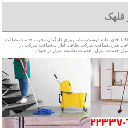
 قلهک
30 در صد تخفیف بیمه رایگان,09196351909-آقای نظام دوست,شبانه روزی کارگران مجرب,خدمات نظافت
ظافت منزل,نظافت شرکت,نظافت ادارات,نظافت شرکت در
منزل,خدمات منزل , خدمات نظافت منزل در قلهک,