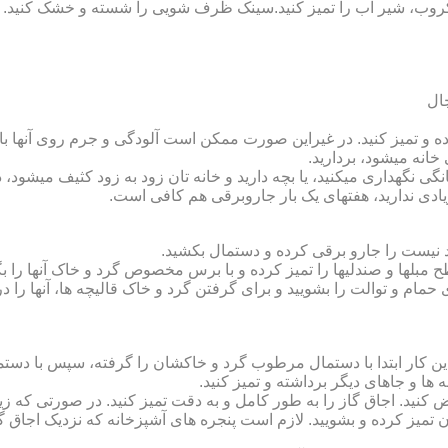
روب، شیر آب را تمیز کنید.سینک ظرف شویی را شسته و خشک کنید.
 و تمیز کنید. در غیراین صورت ممکن است آلودگی و جرم روی آنها باقی
انه می‏شود، بردارید.
گی نگهداری می‏کنید، یا بچه دارید و خانه‏ تان زود به زود کثیف می‏شود، د
ادی ندارید، هفته‏ای یک بار جاروبرقی هم کافی است.
نیست را جارو برقی کرده و دستمال بکشید.
مبل‏ها و صندلی‏ها را تمیز کرده و با برس مخصوص گرد و خاک آنها را بگ
 حمام و توالت را بشویید و برای گرفتن گرد و خاک قالیچه‏ ها، آنها را د
این کار ابتدا با دستمال مرطوب گرد و خاک‏شان را گرفته، سپس با دس
ه‏ ها و جاهای دیگر برداشته و تمیز کنید.
یض کنید. اجاق گاز را به طور کامل و به دقت تمیز کنید. در صورتی که زیا
رون تمیز کرده و بشویید. لازم است پنجره‏ های آشپزخانه که نزدیک اجا