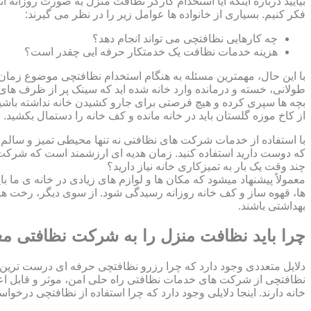
بیایید درباره اینکه آیا استخدام کارگر نظافت منزل به صورت روزانه ا
فکر کنیم. بسیاری از خانواده ها عوامل زیر را در نظر می گیرند:
چه کارهایی نظافتچی می تواند انجام دهد؟
هزینه خدمات نظافت یک خدمتکار حرفه ایی چقدر است؟
با این حال، مهمترین مسئله به هنگام استخدام نظافتچی موضوع زمان اس
طولانی، خسته و درمانده وارد خانه شده اید که سینک پر از ظرف های ک
بچه ها سپری کرده و هیچ فرصتی برای جارو کشیدن خانه نداشته باشید؟
از کاخ موزه گلستان باید در خانه مانده و کف خانه را دستمال بکشید
با استفاده از خدمات شرکت های نظافتی نه تنها محیطی تمیز و سالم بر
که دوست دارید استفاده کنید. زمان هدیه ای ارزشمند است که شرکت ن
چند وقت یک بار به تمیزکاری خانه نیاز دارید؟
معمولاً پیشنهاد میشود که مکان ها و لوازم های زیادی در خانه ی ما ب
ها، قهوه ساز و کف خانه روزانه رسیدگی شود. از سوی دیگر، رخت ها
بهداشتی باشند.
چرا باید نظافت منزل را به شرکت نظافتی مع
دلایل متعددی وجود دارد که چرا رزرو نظافتچی حرفه ای درست ترین 
نظافتچی از شرکت های خدمات نظافتی راه حلی امن، موثر و قابل اع
خانه دارند. اینجا دلایلی وجود دارد که چرا استفاده از نظافتچی درخو