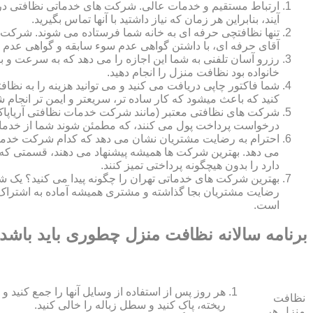
ارتباط مستقیم و خدمات عالی. شرکت های خدماتی نظافتی در ه
آیند، بنابراین هر زمان که نیاز داشتید با آنها تماس بگیرید.
تنها نظافتچی حرفه ای به خانه شما فرستاده می شوند. شرکت ه
آقای حرفه ای، با داشتن گواهی عدم سوء سابقه و گواهی عدم اع
رزرو آسان تلفنی به شما این اجازه را می دهد که به سرعت و ب
خانواده بود نظافت منزل را انجام دهید.
شما فاکتور چاپی دریافت می کنید و می توانید هزینه را به نظا
کنید که باعث میشود که کار ساده تر، سریعتر و ایمن تر انجام ش
شرکت های نظافتی معتبر (مانند شرکت خدمات نظافتی آریاپاک)
درخواست پرداخت پول می کنند، که مطمئن شوند شما از خدمات
احترام به رضایت مشتریان نشان می دهد که کدام شرکت خدم
می دهد. بهترین شرکت ها همیشه پیشنهاد می دهند، قسمتی که ش
دارد را بدون هیچگونه پرداختی تمیز کنند.
بهترین شرکت های خدماتی تهران را چگونه پیدا می کنید؟ ی
رضایت مشتریان بجا گذاشته و مشتری همیشه آماده به اشتراک
است.
برنامه سالانه نظافت منزل چطوری باید باشد
هر روز پس از استفاده از وسایل آنها را جمع کنید و 
نظافت
ریخته، پاک کنید و سطل زباله را خالی کنید.
منزل هر