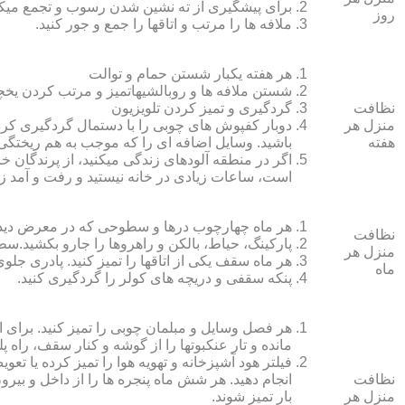
برای پیشگیری از ته نشین شدن رسوب و تجمع میک
روز
ملافه‏ ها را مرتب و اتاق‏ها را جمع و جور کنید.
هر هفته یکبار شستن حمام و توالت
شستن ملافه‏ ها و روبالشی‎هاتمیز و مرتب کردن یخچال
نظافت
گردگیری و تمیز کردن تلویزیون
منزل هر
دوبار کفپوش‏ های چوبی را با دستمال گردگیری کرده
هفته
باشید. وسایل اضافه ای را که موجب به هم ریختگی خ
اگر در منطقه آلوده‏ای زندگی می‏کنید، از پرندگان خان
است، ساعات زیادی در خانه نیستید و رفت و آمد زی
هر ماه چهارچوب درها و سطوحی که در معرض دید 
نظافت
پارکینگ، حیاط، بالکن و راهروها را جارو بکشید.سطح 
منزل هر
هر ماه سقف یکی از اتاق‏ها را تمیز کنید. پادری جلوی
ماه
پنکه سقفی و دریچه‏ های کولر را گردگیری کنید.
هر فصل وسایل و مبلمان چوبی را تمیز کنید. برای 
مانده و تار عنکبوت‏ها را از گوشه و کنار سقف، راه پل
فیلتر هود آشپزخانه و تهویه هوا را تمیز کرده یا تعو
نظافت
انجام دهید. هر شش ماه پنجره‏ ها را از داخل و بی
منزل هر
بار تمیز شوند.