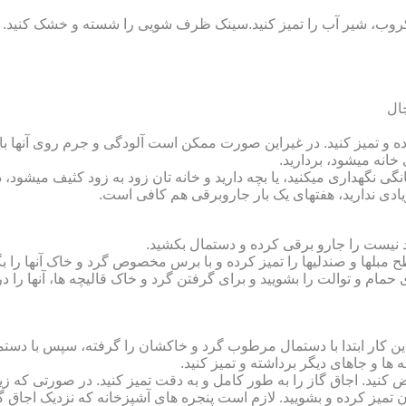
روب، شیر آب را تمیز کنید.سینک ظرف شویی را شسته و خشک کنید.
 و تمیز کنید. در غیراین صورت ممکن است آلودگی و جرم روی آنها باقی
انه می‏شود، بردارید.
گی نگهداری می‏کنید، یا بچه دارید و خانه‏ تان زود به زود کثیف می‏شود، د
ادی ندارید، هفته‏ای یک بار جاروبرقی هم کافی است.
نیست را جارو برقی کرده و دستمال بکشید.
مبل‏ها و صندلی‏ها را تمیز کرده و با برس مخصوص گرد و خاک آنها را بگ
 حمام و توالت را بشویید و برای گرفتن گرد و خاک قالیچه‏ ها، آنها را د
این کار ابتدا با دستمال مرطوب گرد و خاک‏شان را گرفته، سپس با دس
ه‏ ها و جاهای دیگر برداشته و تمیز کنید.
یض کنید. اجاق گاز را به طور کامل و به دقت تمیز کنید. در صورتی که زیا
رون تمیز کرده و بشویید. لازم است پنجره‏ های آشپزخانه که نزدیک اجا