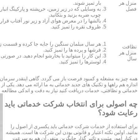
منزل هر
بار تمیز شوند.
فصل
به وسایلی که در زیر زمین، خرپشته و پارکینگ انبار ک
چوب ضربه بزنید و بتکانید.
بالش‏ها را در معرض هوای آزاد و زیر نور آفتاب قرار
ظروف نقره را تمیز کنید.
هر سال مبلمان سنگین را جابه جا کرده و قسمت زیر و 
نظافت
فرش‏ها و پرده ‏ها را تمیز کنید.
منزل هر
این کار را می‏توانید با بخارشو انجام دهید. در صورتی
سال
لوسترها را تمیز کنید.
همه چیز به مشغله و کمبود فرصت باز می گردد. گاهی اینقدر سرمان
اندازه هم راهها و تکنیک های جدید خدماتی به ما ارائه می دهد. یکی ا
خدماتی و نظافتی، خدمات دریافت کنید نیاز به دقت و اندکی مطالعه دار
چه اصولی برای انتخاب شرکت خدماتی باید
رعایت شود؟
برای استفاده از خدمات شرکت خدماتی باید یکسری از اصول را
بدانید. اولین نکته اعتبار و قانونی بودن این شرکت ها است. همیشه
در کنار امور مثبت و تاثیر گذار جایگزین منفی آن هم به سرعت