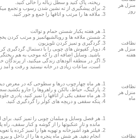
ریخته، پاک کنید و سطل زباله را خالی کنید.
منزل هر
برای پیشگیری از ته نشین شدن رسوب و تجمع میک
روز
ملافه‏ ها را مرتب و اتاق‏ها را جمع و جور کنید.
هر هفته یکبار شستن حمام و توالت
شستن ملافه‏ ها و روبالشی‎هاتمیز و مرتب کردن یخچال
نظافت
گردگیری و تمیز کردن تلویزیون
منزل هر
دوبار کفپوش‏ های چوبی را با دستمال گردگیری کرده
هفته
باشید. وسایل اضافه ای را که موجب به هم ریختگی خ
اگر در منطقه آلوده‏ای زندگی می‏کنید، از پرندگان خان
است، ساعات زیادی در خانه نیستید و رفت و آمد زی
هر ماه چهارچوب درها و سطوحی که در معرض دید 
نظافت
پارکینگ، حیاط، بالکن و راهروها را جارو بکشید.سطح 
منزل هر
هر ماه سقف یکی از اتاق‏ها را تمیز کنید. پادری جلوی
ماه
پنکه سقفی و دریچه‏ های کولر را گردگیری کنید.
هر فصل وسایل و مبلمان چوبی را تمیز کنید. برای 
مانده و تار عنکبوت‏ها را از گوشه و کنار سقف، راه پل
فیلتر هود آشپزخانه و تهویه هوا را تمیز کرده یا تعو
نظافت
انجام دهید. هر شش ماه پنجره‏ ها را از داخل و بی