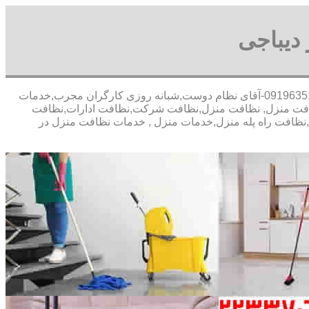
دیباجی
30 در صد تخفیف بیمه رایگان,09196351909-آقای نظام دوست,شبانه روزی کارگران مجرب,خدمات
افت منزل, نظافت منزل,نظافت شرکت,نظافت ادارات,نظافت
ل,نظافت راه پله منزل,خدمات منزل , خدمات نظافت منزل در