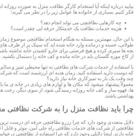
بیایید درباره اینکه آیا استخدام کارگر نظافت منزل به صورت روزانه ا
فکر کنیم. بسیاری از خانواده ها عوامل زیر را در نظر می گیرند:
چه کارهایی نظافتچی می تواند انجام دهد؟
هزینه خدمات نظافت یک خدمتکار حرفه ایی چقدر است؟
با این حال، مهمترین مسئله به هنگام استخدام نظافتچی موضوع زمان اس
طولانی، خسته و درمانده وارد خانه شده اید که سینک پر از ظرف های ک
بچه ها سپری کرده و هیچ فرصتی برای جارو کشیدن خانه نداشته باشید؟
از کاخ موزه گلستان باید در خانه مانده و کف خانه را دستمال بکشید
با استفاده از خدمات شرکت های نظافتی نه تنها محیطی تمیز و سالم بر
که دوست دارید استفاده کنید. زمان هدیه ای ارزشمند است که شرکت ن
چند وقت یک بار به تمیزکاری خانه نیاز دارید؟
معمولاً پیشنهاد میشود که مکان ها و لوازم های زیادی در خانه ی ما ب
ها، قهوه ساز و کف خانه روزانه رسیدگی شود. از سوی دیگر، رخت ها
بهداشتی باشند.
چرا باید نظافت منزل را به شرکت نظافتی مع
دلایل متعددی وجود دارد که چرا رزرو نظافتچی حرفه ای درست ترین 
نظافتچی از شرکت های خدمات نظافتی راه حلی امن، موثر و قابل اع
خانه دارند. اینجا دلایلی وجود دارد که چرا استفاده از نظافتچی درخو