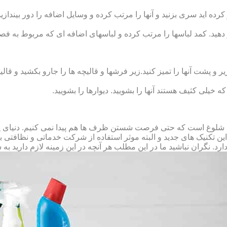
رده‏ اید سری بزنید و آنها را مرتب کرده و وسایل اضافه را دور بیندازید.
 دهید. کمد لباس‏ها را مرتب کرده و لباس‏های اضافه ای که مربوط به فص
پشت آنها را تمیز کنید.زیر فرش‏ها و قالیچه‏ ها را جارو بکشید و قالیچ
 که خیلی کثیف هستند آنها را بشویید. دیوارها را بشویید.
 شلوغ است که حتی فرصت شستن ظرف ها هم پیدا نمی کنیم. دنیای پر 
ز این تکنیک های جدید و البته موثر استفاده از شرکت خدماتی و نظافتی
د. نگران نباشید ما در این مطلب هر آنچه در این زمینه لازم دارید به 