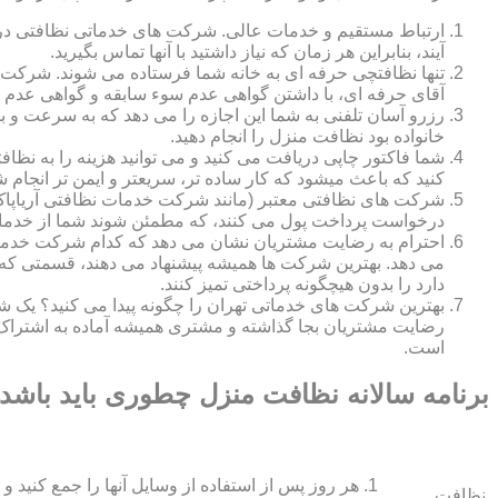
ارتباط مستقیم و خدمات عالی. شرکت های خدماتی نظافتی در ه
آیند، بنابراین هر زمان که نیاز داشتید با آنها تماس بگیرید.
تنها نظافتچی حرفه ای به خانه شما فرستاده می شوند. شرکت ه
آقای حرفه ای، با داشتن گواهی عدم سوء سابقه و گواهی عدم اع
رزرو آسان تلفنی به شما این اجازه را می دهد که به سرعت و ب
خانواده بود نظافت منزل را انجام دهید.
شما فاکتور چاپی دریافت می کنید و می توانید هزینه را به نظا
کنید که باعث میشود که کار ساده تر، سریعتر و ایمن تر انجام ش
شرکت های نظافتی معتبر (مانند شرکت خدمات نظافتی آریاپاک)
درخواست پرداخت پول می کنند، که مطمئن شوند شما از خدمات
احترام به رضایت مشتریان نشان می دهد که کدام شرکت خدم
می دهد. بهترین شرکت ها همیشه پیشنهاد می دهند، قسمتی که ش
دارد را بدون هیچگونه پرداختی تمیز کنند.
بهترین شرکت های خدماتی تهران را چگونه پیدا می کنید؟ ی
رضایت مشتریان بجا گذاشته و مشتری همیشه آماده به اشتراک
است.
برنامه سالانه نظافت منزل چطوری باید باشد
هر روز پس از استفاده از وسایل آنها را جمع کنید و 
نظافت