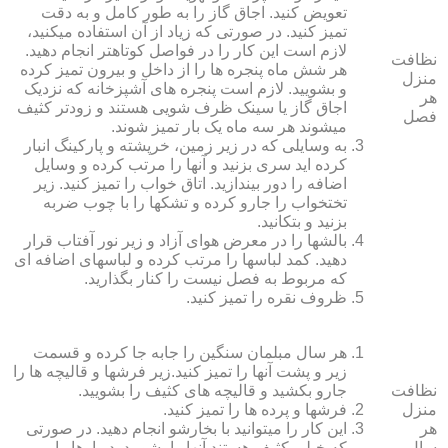
تعویض کنید. اجاق گاز را به طور کامل و به دقت
تمیز کنید. در صورتی که زیاد از آن استفاده می‏کنید،
لازم است این کار را در فواصل کوتاه‏تر انجام دهید.
نظافت
هر شش ماه پنجره‏ ها را از داخل و بیرون تمیز کرده
منزل
و بشویید. لازم است پنجره‏ های آشپزخانه که نزدیک
هر
اجاق گاز یا سینک ظرف شویی هستند و زودتر کثیف
فصل
می‏شوند هر سه ماه یک بار تمیز شوند.
به وسایلی که در زیر زمین، خرپشته و پارکینگ انبار
کرده‏ اید سری بزنید و آنها را مرتب کرده و وسایل
اضافه را دور بیندازید. اتاق خواب را تمیز کنید. زیر
تختخواب را جارو کرده و تشک‏ها را با چوب ضربه
بزنید و بتکانید.
بالش‏ها را در معرض هوای آزاد و زیر نور آفتاب قرار
دهید. کمد لباس‏ها را مرتب کرده و لباس‏های اضافه ای
که مربوط به فصل نیست را کنار بگذارید.
ظروف نقره را تمیز کنید.
هر سال مبلمان سنگین را جابه جا کرده و قسمت
زیر و پشت آنها را تمیز کنید.زیر فرش‏ها و قالیچه‏ ها را
نظافت
جارو بکشید و قالیچه‏ های کثیف را بشویید.
منزل
فرش‏ها و پرده ‏ها را تمیز کنید.
هر
این کار را می‏توانید با بخارشو انجام دهید. در صورتی
سال
که خیلی کثیف هستند آنها را بشویید. دیوارها را