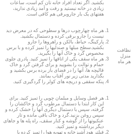
بکشید. اگر تعداد افراد خانه ‏تان کم است، ساعات
زیادی در خانه نیستید و رفت و آمد زیادی ندارید،
هفته‏ای یک بار جاروبرقی هم کافی است.
هر ماه چهارچوب درها و سطوحی که در معرض دید
نیست را جارو برقی کرده و دستمال بکشید.
پارکینگ، حیاط، بالکن و راهروها را جارو
بکشید.سطح مبل‏ها و صندلی‏ها را تمیز کرده و با برس
نظافت
مخصوص گرد و خاک آنها را بگیرید.
منزل
هر ماه سقف یکی از اتاق‏ها را تمیز کنید. پادری جلوی
هر ماه
حمام و توالت را بشویید و برای گرفتن گرد و خاک
قالیچه‏ ها، آنها را در فضای باز برده برس بکشید و
بگذارید مدتی زیر نور آفتاب بمانند.
پنکه سقفی و دریچه‏ های کولر را گردگیری کنید.
هر فصل وسایل و مبلمان چوبی را تمیز کنید. برای
این کار ابتدا با دستمال مرطوب گرد و خاک‏شان را
گرفته، سپس با دستمال دیگری آنها را خشک کرده و
سپس روغن بزنید.گرد و خاک باقی مانده و تار
عنکبوت‏ها را از گوشه و کنار سقف، راه پله‏ ها و جاهای
دیگر برداشته و تمیز کنید.
فیلتر هود آشپزخانه و تهویه هوا را تمیز کرده یا