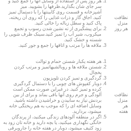
هر روز پس از استفاده از وسایل آنها را جمع کنید و
سر جای شان بگذارید.ظرف‏ها را بشویید. میز
آشپزخانه و قسمت روی کابینت‏ها را با دستمال تمیز
نظافت
کنید. اجاق گاز و ذرات غذایی را که روی آن ریخته،
منزل
پاک کنید و سطل زباله را خالی کنید.
هر روز
برای پیشگیری از ته نشین شدن رسوب و تجمع
میکروب، شیر آب را تمیز کنید.سینک ظرف شویی را
شسته و خشک کنید.
ملافه‏ ها را مرتب و اتاق‏ها را جمع و جور کنید.
هر هفته یکبار شستن حمام و توالت
شستن ملافه‏ ها و روبالشی‎هاتمیز و مرتب کردن
یخچال
گردگیری و تمیز کردن تلویزیون
دوبار کفپوش‏ های چوبی را با دستمال گردگیری
کرده و تمیز کنید. در غیراین صورت ممکن است
نظافت
آلودگی و جرم روی آنها باقی بماند و برای از بین
منزل
بردنش نیاز به سابیدن و خراشیدن داشته باشید.
هر
وسایل اضافه ای را که موجب به هم ریختگی خانه
هفته
می‏شود، بردارید.
اگر در منطقه آلوده‏ای زندگی می‏کنید، از پرندگان
خانگی نگهداری می‏کنید، یا بچه دارید و خانه‏ تان زود به
زود کثیف می‏شود، دوبار در هفته خانه را جاروبرقی