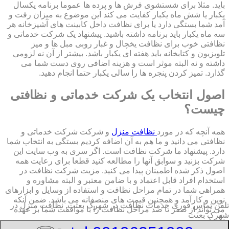
باید. مثلا برای شستشوی فرش ها و پرده ها عموما برنامه یکسال
یکبار یا شش ماه یکبار کفایت می کند این موضوع به میزان رفت و
آمد شما بستگی دارد یا برای نظافت داخل کابینت های آشپزخانه هر
سه ماه یکبار باید برنامه داشته باشید. پیشنهاد یک شرکت خدماتی و
نظافتی خوب برای نظافت یخچال و غبار روبی مبل ها و میز
تلویزیون و کتابخانه باید هفته ای یکبار باشد. بیشتر از آن نه لزومی
داشته و نه البته موثر است و هزینه اضافی روی دست شما می
گذارد. تمیز کردن پنجره ها را سالی یکبار حتما انجام دهید.
اصول انتخاب یک شرکت خدماتی و نظافتی
چیست؟
همه آنچه که در مورد
نظافت منزل
و شرکت شرکت خدماتی و
نظافتی می دانید و ما هم به آن اضافه کردیم بستگی به انتخاب شما
دارد. پیشنهاد ما شرکت نظافت است. اگر سری به وب سایت این
شرکت بزنید و سوابق آنها را مطالعه کنید قطعا برای رعایت همه
اصول ذکر شده اطمینان پیدا می کنید. مزیت شرکت نظافت در
استخدام افراد قابل اعتماد و با ضامن معتبر و البته مشاوره و
همراهی شما در تمام مراحل نظافت و استفاده از وسایل و ابزارهای
نوین و کارآمد و همچنین قیمت های منصفانه می باشد. ضمن آنکه
تلفن تماس فوری
خدمات نظافت در شهرک بعثت, نظافت منزل در
می تواند از صفر تا صد مراحل نظافت را با موافقت شما بر عهده
شهرک بعثت
بگیرد.