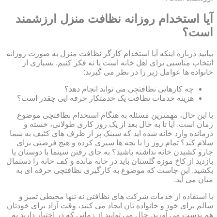
آیا استخدام روزانه نظافت منزل ارزشمند
است؟
بیایید درباره اینکه آیا استخدام کارگر نظافت منزل به صورت روزانه
انتخاب مناسبی برای اهل خانه است یا نه فکر کنیم. بسیاری از
خانواده ها عوامل زیر را در نظر می گیرند:
چه کارهایی نظافتچی می تواند انجام دهد؟
هزینه خدمات نظافت یک خدمتکار حرفه ایی چقدر است؟
با این حال، مهمترین مسئله به هنگام استخدام نظافتچی موضوع
زمان است. آیا تا به حال بعد از یک روز کاری طولانی، خسته و
درمانده وارد خانه شده اید که سینک پر از ظرف های کثیف به شما
سلام کند؟ تمام روز را با بچه ها سپری کرده و هیچ فرصتی برای
جارو کشیدن خانه نداشته باشید؟ به جای رفتن سینما با دوستان یا
بازدید از کاخ موزه گلستان باید در خانه مانده و کف خانه را دستمال
بکشید. این جاست که موضوع به کارگیری نظافتچی حرفه ای به
میان می آید.
با استفاده از خدمات شرکت های نظافتی نه تنها محیطی تمیز و
سالم برای خود و خانواده تان ایجاد می کنید، وقت آزاد برای خودتان
هم بدست می آورید. حال می توانید از زمانی که در اختیار دارید به