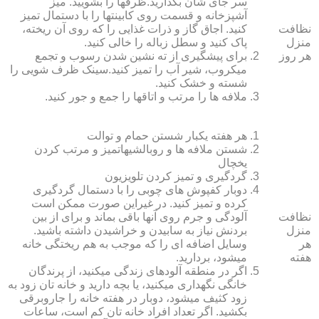
سر جای شان بگذارید.ظرف‏ها را بشویید. میز
آشپزخانه و قسمت روی کابینت‏ها را با دستمال تمیز
نظافت
کنید. اجاق گاز و ذرات غذایی را که روی آن ریخته،
منزل
پاک کنید و سطل زباله را خالی کنید.
هر روز
برای پیشگیری از ته نشین شدن رسوب و تجمع
میکروب، شیر آب را تمیز کنید.سینک ظرف شویی را
شسته و خشک کنید.
ملافه‏ ها را مرتب و اتاق‏ها را جمع و جور کنید.
هر هفته یکبار شستن حمام و توالت
شستن ملافه‏ ها و روبالشی‎هاتمیز و مرتب کردن
یخچال
گردگیری و تمیز کردن تلویزیون
دوبار کفپوش‏ های چوبی را با دستمال گردگیری
کرده و تمیز کنید. در غیراین صورت ممکن است
نظافت
آلودگی و جرم روی آنها باقی بماند و برای از بین
منزل
بردنش نیاز به سابیدن و خراشیدن داشته باشید.
هر
وسایل اضافه ای را که موجب به هم ریختگی خانه
هفته
می‏شود، بردارید.
اگر در منطقه آلوده‏ای زندگی می‏کنید، از پرندگان
خانگی نگهداری می‏کنید، یا بچه دارید و خانه‏ تان زود به
زود کثیف می‏شود، دوبار در هفته خانه را جاروبرقی
بکشید. اگر تعداد افراد خانه ‏تان کم است، ساعات