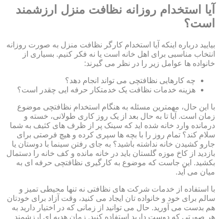
آیا استخدام روزانه نظافت منزل ارزشمند
است؟
بیایید درباره اینکه آیا استخدام کارگر نظافت منزل به صورت روزانه
انتخاب مناسبی برای اهل خانه است یا نه فکر کنیم. بسیاری از
خانواده ها عوامل زیر را در نظر می گیرند:
چه کارهایی نظافتچی می تواند انجام دهد؟
هزینه خدمات نظافت یک خدمتکار حرفه ایی چقدر است؟
با این حال، مهمترین مسئله به هنگام استخدام نظافتچی موضوع
زمان است. آیا تا به حال بعد از یک روز کاری طولانی، خسته و
درمانده وارد خانه شده اید که سینک پر از ظرف های کثیف به شما
سلام کند؟ تمام روز را با بچه ها سپری کرده و هیچ فرصتی برای
جارو کشیدن خانه نداشته باشید؟ به جای رفتن سینما با دوستان یا
بازدید از کاخ موزه گلستان باید در خانه مانده و کف خانه را دستمال
بکشید. این جاست که موضوع به کارگیری نظافتچی حرفه ای به
میان می آید.
با استفاده از خدمات شرکت های نظافتی نه تنها محیطی تمیز و
سالم برای خود و خانواده تان ایجاد می کنید، وقت آزاد برای خودتان
هم بدست می آورید. حال می توانید از زمانی که در اختیار دارید به
هر صورتی که دوست دارید استفاده کنید. زمان هدیه ای ارزشمند