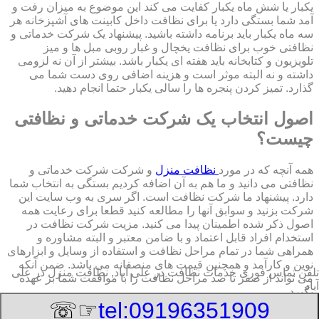
یکبار یا شش ماه یکبار کفایت می کند این موضوع به میزان رفت و
آمد شما بستگی دارد یا برای نظافت داخل کابینت های آشپزخانه هر
سه ماه یکبار باید برنامه داشته باشید. پیشنهاد یک شرکت خدماتی و
نظافتی خوب برای نظافت یخچال و غبار روبی مبل ها و میز
تلویزیون و کتابخانه باید هفته ای یکبار باشد. بیشتر از آن نه لزومی
داشته و نه البته موثر است و هزینه اضافی روی دست شما می
گذارد. تمیز کردن پنجره ها را سالی یکبار حتما انجام دهید.
اصول انتخاب یک شرکت خدماتی و نظافتی
چیست؟
همه آنچه که در مورد
نظافت منزل
و شرکت شرکت خدماتی و
نظافتی می دانید و ما هم به آن اضافه کردیم بستگی به انتخاب شما
دارد. پیشنهاد ما شرکت نظافت است. اگر سری به وب سایت این
شرکت بزنید و سوابق آنها را مطالعه کنید قطعا برای رعایت همه
اصول ذکر شده اطمینان پیدا می کنید. مزیت شرکت نظافت در
استخدام افراد قابل اعتماد و با ضامن معتبر و البته مشاوره و
همراهی شما در تمام مراحل نظافت و استفاده از وسایل و ابزارهای
نوین و کارآمد و همچنین قیمت های منصفانه می باشد. ضمن آنکه
تلفن تماس فوری
خدمات نظافت در علی آباد, نظافت منزل در علی
می تواند از صفر تا صد مراحل نظافت را با موافقت شما بر عهده
آباد
بگیرد.
☞☏
tel:09196351909
8/8/2026 2:15:18 AM
:Published Date: