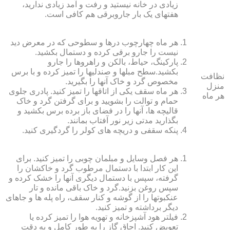
زیادی در خانه نیستید و رفت و آمد زیادی ندارید،
هفته‏ای یک بار جاروبرقی هم کافی است.
هر ماه چهارچوب درها و سطوحی که در معرض دید
نیست را جارو برقی کرده و دستمال بکشید.
پارکینگ، حیاط، بالکن و راهروها را جارو
بکشید.سطح مبل‏ها و صندلی‏ها را تمیز کرده و با برس
نظافت
مخصوص گرد و خاک آنها را بگیرید.
منزل
هر ماه سقف یکی از اتاق‏ها را تمیز کنید. پادری جلوی
هر ماه
حمام و توالت را بشویید و برای گرفتن گرد و خاک
قالیچه‏ ها، آنها را در فضای باز برده برس بکشید و
بگذارید مدتی زیر نور آفتاب بمانند.
پنکه سقفی و دریچه‏ های کولر را گردگیری کنید.
هر فصل وسایل و مبلمان چوبی را تمیز کنید. برای
این کار ابتدا با دستمال مرطوب گرد و خاک‏شان را
گرفته، سپس با دستمال دیگری آنها را خشک کرده و
سپس روغن بزنید.گرد و خاک باقی مانده و تار
عنکبوت‏ها را از گوشه و کنار سقف، راه پله‏ ها و جاهای
دیگر برداشته و تمیز کنید.
فیلتر هود آشپزخانه و تهویه هوا را تمیز کرده یا
تعویض کنید. اجاق گاز را به طور کامل و به دقت