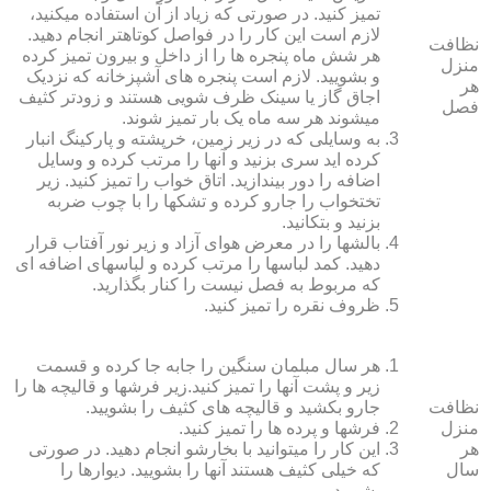
تمیز کنید. در صورتی که زیاد از آن استفاده می‏کنید،
لازم است این کار را در فواصل کوتاه‏تر انجام دهید.
نظافت
هر شش ماه پنجره‏ ها را از داخل و بیرون تمیز کرده
منزل
و بشویید. لازم است پنجره‏ های آشپزخانه که نزدیک
هر
اجاق گاز یا سینک ظرف شویی هستند و زودتر کثیف
فصل
می‏شوند هر سه ماه یک بار تمیز شوند.
به وسایلی که در زیر زمین، خرپشته و پارکینگ انبار
کرده‏ اید سری بزنید و آنها را مرتب کرده و وسایل
اضافه را دور بیندازید. اتاق خواب را تمیز کنید. زیر
تختخواب را جارو کرده و تشک‏ها را با چوب ضربه
بزنید و بتکانید.
بالش‏ها را در معرض هوای آزاد و زیر نور آفتاب قرار
دهید. کمد لباس‏ها را مرتب کرده و لباس‏های اضافه ای
که مربوط به فصل نیست را کنار بگذارید.
ظروف نقره را تمیز کنید.
هر سال مبلمان سنگین را جابه جا کرده و قسمت
زیر و پشت آنها را تمیز کنید.زیر فرش‏ها و قالیچه‏ ها را
نظافت
جارو بکشید و قالیچه‏ های کثیف را بشویید.
منزل
فرش‏ها و پرده ‏ها را تمیز کنید.
هر
این کار را می‏توانید با بخارشو انجام دهید. در صورتی
سال
که خیلی کثیف هستند آنها را بشویید. دیوارها را
بشویید.