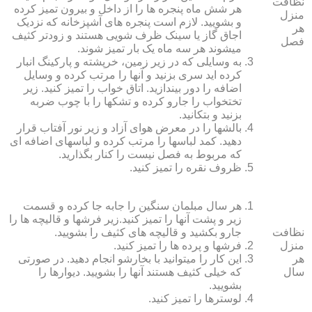
نظافت
هر شش ماه پنجره‏ ها را از داخل و بیرون تمیز کرده
منزل
و بشویید. لازم است پنجره‏ های آشپزخانه که نزدیک
هر
اجاق گاز یا سینک ظرف شویی هستند و زودتر کثیف
فصل
می‏شوند هر سه ماه یک بار تمیز شوند.
به وسایلی که در زیر زمین، خرپشته و پارکینگ انبار
کرده‏ اید سری بزنید و آنها را مرتب کرده و وسایل
اضافه را دور بیندازید. اتاق خواب را تمیز کنید. زیر
تختخواب را جارو کرده و تشک‏ها را با چوب ضربه
بزنید و بتکانید.
بالش‏ها را در معرض هوای آزاد و زیر نور آفتاب قرار
دهید. کمد لباس‏ها را مرتب کرده و لباس‏های اضافه ای
که مربوط به فصل نیست را کنار بگذارید.
ظروف نقره را تمیز کنید.
هر سال مبلمان سنگین را جابه جا کرده و قسمت
زیر و پشت آنها را تمیز کنید.زیر فرش‏ها و قالیچه‏ ها را
نظافت
جارو بکشید و قالیچه‏ های کثیف را بشویید.
منزل
فرش‏ها و پرده ‏ها را تمیز کنید.
هر
این کار را می‏توانید با بخارشو انجام دهید. در صورتی
سال
که خیلی کثیف هستند آنها را بشویید. دیوارها را
بشویید.
لوسترها را تمیز کنید.