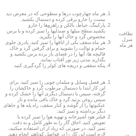
هر ماه چهارچوب درها و سطوحی که در معرض دید
نیست را جارو برقی کرده و دستمال بکشید.
پارکینگ، حیاط، بالکن و راهروها را جارو
بکشید.سطح مبل‏ها و صندلی‏ها را تمیز کرده و با برس
نظافت
مخصوص گرد و خاک آنها را بگیرید.
منزل
هر ماه سقف یکی از اتاق‏ها را تمیز کنید. پادری جلوی
هر ماه
حمام و توالت را بشویید و برای گرفتن گرد و خاک
قالیچه‏ ها، آنها را در فضای باز برده برس بکشید و
بگذارید مدتی زیر نور آفتاب بمانند.
پنکه سقفی و دریچه‏ های کولر را گردگیری کنید.
هر فصل وسایل و مبلمان چوبی را تمیز کنید. برای
این کار ابتدا با دستمال مرطوب گرد و خاک‏شان را
گرفته، سپس با دستمال دیگری آنها را خشک کرده و
سپس روغن بزنید.گرد و خاک باقی مانده و تار
عنکبوت‏ها را از گوشه و کنار سقف، راه پله‏ ها و جاهای
دیگر برداشته و تمیز کنید.
فیلتر هود آشپزخانه و تهویه هوا را تمیز کرده یا
تعویض کنید. اجاق گاز را به طور کامل و به دقت
تمیز کنید. در صورتی که زیاد از آن استفاده می‏کنید،
لازم است این کار را در فواصل کوتاه‏تر انجام دهید.