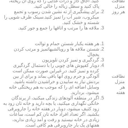
نظافت
کنید. اجاق گاز و ذرات غذایی را که روی آن ریخته،
منزل
پاک کنید و سطل زباله را خالی کنید.
هر روز
برای پیشگیری از ته نشین شدن رسوب و تجمع
میکروب، شیر آب را تمیز کنید.سینک ظرف شویی را
شسته و خشک کنید.
ملافه‏ ها را مرتب و اتاق‏ها را جمع و جور کنید.
هر هفته یکبار شستن حمام و توالت
شستن ملافه‏ ها و روبالشی‎هاتمیز و مرتب کردن
یخچال
گردگیری و تمیز کردن تلویزیون
دوبار کفپوش‏ های چوبی را با دستمال گردگیری
کرده و تمیز کنید. در غیراین صورت ممکن است
نظافت
آلودگی و جرم روی آنها باقی بماند و برای از بین
منزل
بردنش نیاز به سابیدن و خراشیدن داشته باشید.
هر
وسایل اضافه ای را که موجب به هم ریختگی خانه
هفته
می‏شود، بردارید.
اگر در منطقه آلوده‏ای زندگی می‏کنید، از پرندگان
خانگی نگهداری می‏کنید، یا بچه دارید و خانه‏ تان زود به
زود کثیف می‏شود، دوبار در هفته خانه را جاروبرقی
بکشید. اگر تعداد افراد خانه ‏تان کم است، ساعات
زیادی در خانه نیستید و رفت و آمد زیادی ندارید،
هفته‏ای یک بار جاروبرقی هم کافی است.