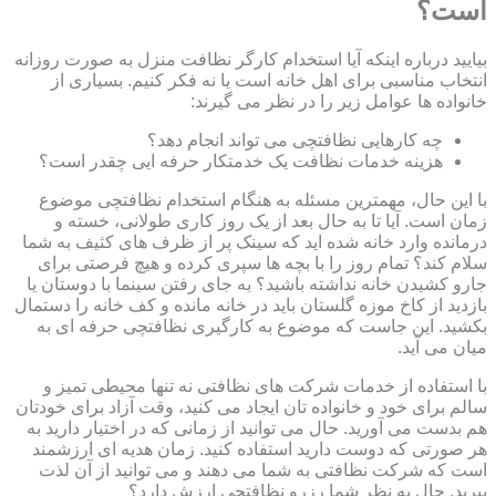
است؟
بیایید درباره اینکه آیا استخدام کارگر نظافت منزل به صورت روزانه
انتخاب مناسبی برای اهل خانه است یا نه فکر کنیم. بسیاری از
خانواده ها عوامل زیر را در نظر می گیرند:
چه کارهایی نظافتچی می تواند انجام دهد؟
هزینه خدمات نظافت یک خدمتکار حرفه ایی چقدر است؟
با این حال، مهمترین مسئله به هنگام استخدام نظافتچی موضوع
زمان است. آیا تا به حال بعد از یک روز کاری طولانی، خسته و
درمانده وارد خانه شده اید که سینک پر از ظرف های کثیف به شما
سلام کند؟ تمام روز را با بچه ها سپری کرده و هیچ فرصتی برای
جارو کشیدن خانه نداشته باشید؟ به جای رفتن سینما با دوستان یا
بازدید از کاخ موزه گلستان باید در خانه مانده و کف خانه را دستمال
بکشید. این جاست که موضوع به کارگیری نظافتچی حرفه ای به
میان می آید.
با استفاده از خدمات شرکت های نظافتی نه تنها محیطی تمیز و
سالم برای خود و خانواده تان ایجاد می کنید، وقت آزاد برای خودتان
هم بدست می آورید. حال می توانید از زمانی که در اختیار دارید به
هر صورتی که دوست دارید استفاده کنید. زمان هدیه ای ارزشمند
است که شرکت نظافتی به شما می دهند و می توانید از آن لذت
ببرید. حال به نظر شما رزرو نظافتچی ارزش دارد؟