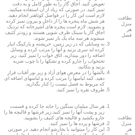
تعویض کنید. اجاق گاز را به طور کامل و به دقت
تمیز کنید. در صورتی که زیاد از آن استفاده می‏کنید،
لازم است این کار را در فواصل کوتاه‏تر انجام دهید.
نظافت
هر شش ماه پنجره‏ ها را از داخل و بیرون تمیز کرده
منزل
و بشویید. لازم است پنجره‏ های آشپزخانه که نزدیک
هر
اجاق گاز یا سینک ظرف شویی هستند و زودتر کثیف
فصل
می‏شوند هر سه ماه یک بار تمیز شوند.
به وسایلی که در زیر زمین، خرپشته و پارکینگ انبار
کرده‏ اید سری بزنید و آنها را مرتب کرده و وسایل
اضافه را دور بیندازید. اتاق خواب را تمیز کنید. زیر
تختخواب را جارو کرده و تشک‏ها را با چوب ضربه
بزنید و بتکانید.
بالش‏ها را در معرض هوای آزاد و زیر نور آفتاب قرار
دهید. کمد لباس‏ها را مرتب کرده و لباس‏های اضافه ای
که مربوط به فصل نیست را کنار بگذارید.
ظروف نقره را تمیز کنید.
هر سال مبلمان سنگین را جابه جا کرده و قسمت
زیر و پشت آنها را تمیز کنید.زیر فرش‏ها و قالیچه‏ ها را
نظافت
جارو بکشید و قالیچه‏ های کثیف را بشویید.
منزل
فرش‏ها و پرده ‏ها را تمیز کنید.
هر
این کار را می‏توانید با بخارشو انجام دهید. در صورتی
سال
که خیلی کثیف هستند آنها را بشویید. دیوارها را