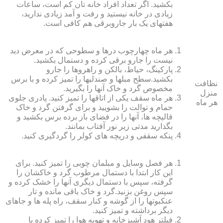
بکشید. اگر تعداد افراد خانه ‏تان کم است، ساعات
زیادی در خانه نیستید و رفت و آمد زیادی ندارید،
هفته‏ای یک بار جاروبرقی هم کافی است.
هر ماه چهارچوب درها و سطوحی که در معرض دید
نیست را جارو برقی کرده و دستمال بکشید.
پارکینگ، حیاط، بالکن و راهروها را جارو
بکشید.سطح مبل‏ها و صندلی‏ها را تمیز کرده و با برس
نظافت
مخصوص گرد و خاک آنها را بگیرید.
منزل
هر ماه سقف یکی از اتاق‏ها را تمیز کنید. پادری جلوی
هر ماه
حمام و توالت را بشویید و برای گرفتن گرد و خاک
قالیچه‏ ها، آنها را در فضای باز برده برس بکشید و
بگذارید مدتی زیر نور آفتاب بمانند.
پنکه سقفی و دریچه‏ های کولر را گردگیری کنید.
هر فصل وسایل و مبلمان چوبی را تمیز کنید. برای
این کار ابتدا با دستمال مرطوب گرد و خاک‏شان را
گرفته، سپس با دستمال دیگری آنها را خشک کرده و
سپس روغن بزنید.گرد و خاک باقی مانده و تار
عنکبوت‏ها را از گوشه و کنار سقف، راه پله‏ ها و جاهای
دیگر برداشته و تمیز کنید.
فیلتر هود آشپزخانه و تهویه هوا را تمیز کرده یا