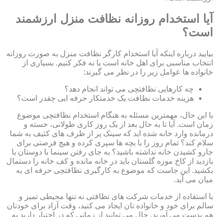
آیا استخدام روزانه نظافت منزل ارزشمند
است؟
بیایید درباره اینکه آیا استخدام کارگر نظافت منزل به صورت روزانه
انتخاب مناسبی برای اهل خانه است یا نه فکر کنیم. بسیاری از
خانواده ها عوامل زیر را در نظر می گیرند:
چه کارهایی نظافتچی می تواند انجام دهد؟
هزینه خدمات نظافت یک خدمتکار حرفه ایی چقدر است؟
با این حال، مهمترین مسئله به هنگام استخدام نظافتچی موضوع
زمان است. آیا تا به حال بعد از یک روز کاری طولانی، خسته و
درمانده وارد خانه شده اید که سینک پر از ظرف های کثیف به شما
سلام کند؟ تمام روز را با بچه ها سپری کرده و هیچ فرصتی برای
جارو کشیدن خانه نداشته باشید؟ به جای رفتن سینما با دوستان یا
بازدید از کاخ موزه گلستان باید در خانه مانده و کف خانه را دستمال
بکشید. این جاست که موضوع به کارگیری نظافتچی حرفه ای به
میان می آید.
با استفاده از خدمات شرکت های نظافتی نه تنها محیطی تمیز و
سالم برای خود و خانواده تان ایجاد می کنید، وقت آزاد برای خودتان
هم بدست می آورید. حال می توانید از زمانی که در اختیار دارید به