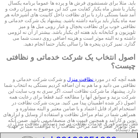
باید. مثلا برای شستشوی فرش ها و پرده ها عموما برنامه یکسال
یکبار یا شش ماه یکبار کفایت می کند این موضوع به میزان رفت و
آمد شما بستگی دارد یا برای نظافت داخل کابینت های آشپزخانه هر
سه ماه یکبار باید برنامه داشته باشید. پیشنهاد یک شرکت خدماتی و
نظافتی خوب برای نظافت یخچال و غبار روبی مبل ها و میز
تلویزیون و کتابخانه باید هفته ای یکبار باشد. بیشتر از آن نه لزومی
داشته و نه البته موثر است و هزینه اضافی روی دست شما می
گذارد. تمیز کردن پنجره ها را سالی یکبار حتما انجام دهید.
اصول انتخاب یک شرکت خدماتی و نظافتی
چیست؟
همه آنچه که در مورد
نظافت منزل
و شرکت شرکت خدماتی و
نظافتی می دانید و ما هم به آن اضافه کردیم بستگی به انتخاب شما
دارد. پیشنهاد ما شرکت نظافت است. اگر سری به وب سایت این
شرکت بزنید و سوابق آنها را مطالعه کنید قطعا برای رعایت همه
اصول ذکر شده اطمینان پیدا می کنید. مزیت شرکت نظافت در
استخدام افراد قابل اعتماد و با ضامن معتبر و البته مشاوره و
همراهی شما در تمام مراحل نظافت و استفاده از وسایل و ابزارهای
نوین و کارآمد و همچنین قیمت های منصفانه می باشد. ضمن آنکه
تلفن تماس فوری
خدمات نظافت در صد دستگاه , نظافت منزل در
می تواند از صفر تا صد مراحل نظافت را با موافقت شما بر عهده
صد دستگاه
بگیرد.