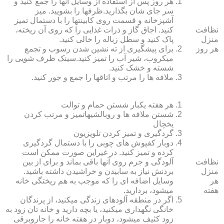
هر روز پس از استفاده از وسایل آنها را جمع کنید و
سر جای شان بگذارید.ظرف‏ها را بشویید. میز
آشپزخانه و قسمت روی کابینت‏ها را با دستمال تمیز
نظافت
کنید. اجاق گاز و ذرات غذایی را که روی آن ریخته،
منزل
پاک کنید و سطل زباله را خالی کنید.
هر روز
برای پیشگیری از ته نشین شدن رسوب و تجمع
میکروب، شیر آب را تمیز کنید.سینک ظرف شویی را
شسته و خشک کنید.
ملافه‏ ها را مرتب و اتاق‏ها را جمع و جور کنید.
هر هفته یکبار شستن حمام و توالت
شستن ملافه‏ ها و روبالشی‎هاتمیز و مرتب کردن
یخچال
گردگیری و تمیز کردن تلویزیون
دوبار کفپوش‏ های چوبی را با دستمال گردگیری
کرده و تمیز کنید. در غیراین صورت ممکن است
نظافت
آلودگی و جرم روی آنها باقی بماند و برای از بین
منزل
بردنش نیاز به سابیدن و خراشیدن داشته باشید.
هر
وسایل اضافه ای را که موجب به هم ریختگی خانه
هفته
می‏شود، بردارید.
اگر در منطقه آلوده‏ای زندگی می‏کنید، از پرندگان
خانگی نگهداری می‏کنید، یا بچه دارید و خانه‏ تان زود به
زود کثیف می‏شود، دوبار در هفته خانه را جاروبرقی